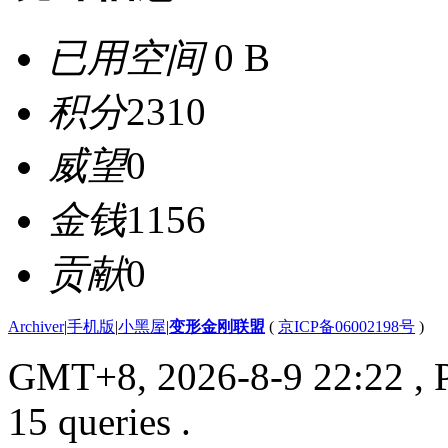
已用空间
0 B
积分
2310
威望
0
金钱
1156
贡献
0
Archiver
|
手机版
|
小黑屋
|
变形金刚联盟
(
京ICP备06002198号
)
GMT+8, 2026-8-9 22:22
, 
15 queries .