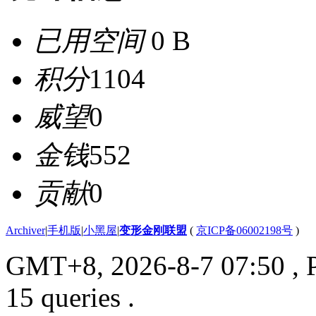
已用空间
0 B
积分
1104
威望
0
金钱
552
贡献
0
Archiver
|
手机版
|
小黑屋
|
变形金刚联盟
(
京ICP备06002198号
)
GMT+8, 2026-8-7 07:50
, 
15 queries .