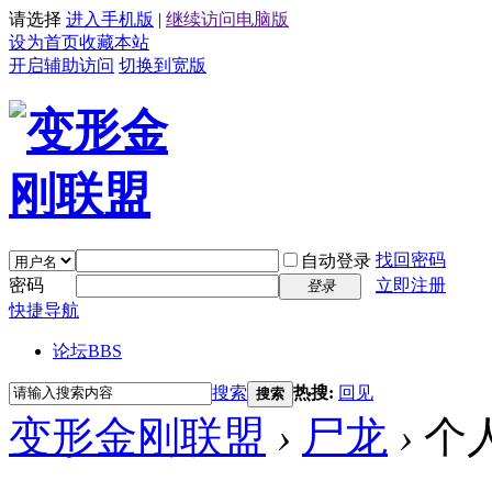
请选择
进入手机版
|
继续访问电脑版
设为首页
收藏本站
开启辅助访问
切换到宽版
找回密码
自动登录
密码
立即注册
登录
快捷导航
论坛
BBS
搜索
热搜:
回见
搜索
变形金刚联盟
›
尸龙
›
个